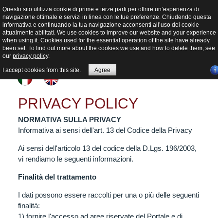
Questo sito utilizza cookie di prime e terze parti per offrire un’esperienza di
navigazione ottimale e servizi in linea con le tue preferenze. Chiudendo questa
informativa e continuando la tua navigazione acconsenti all’uso dei cookie
attualmente abilitati. We use cookies to improve our website and your experience
when using it. Cookies used for the essential operation of the site have already
been set. To find out more about the cookies we use and how to delete them, see
our
privacy policy
.
I accept cookies from this site.
Agree
PRIVACY POLICY
NORMATIVA SULLA PRIVACY
Informativa ai sensi dell'art. 13 del Codice della Privacy
Ai sensi dell'articolo 13 del codice della D.Lgs. 196/2003,
vi rendiamo le seguenti informazioni.
Finalità del trattamento
I dati possono essere raccolti per una o più delle seguenti
finalità:
1) fornire l'accesso ad aree riservate del Portale e di